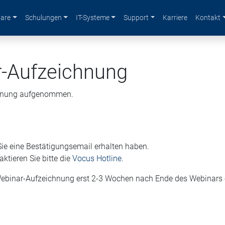
n
are
Schulungen
IT-Systeme
Support
Karriere
Kontakt
r-Aufzeichnung
ichnung aufgenommen.
Sie eine Bestätigungsemail erhalten haben.
ktieren Sie bitte die
Vocus Hotline
.
 Webinar-Aufzeichnung erst 2-3 Wochen nach Ende des Webinars e